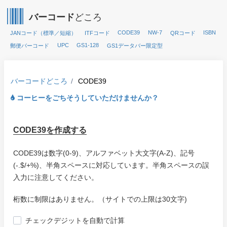
バーコード
どころ
CODE39
NW-7
ISBN
JANコード（標準／短縮）
ITFコード
QRコード
UPC
GS1-128
郵便バーコード
GS1データバー限定型
バーコードどころ
CODE39
コーヒーをごちそうしていただけませんか？
CODE39を作成する
CODE39は数字(0-9)、アルファベット大文字(A-Z)、記号
(-.$/+%)、半角スペースに対応しています。半角スペースの誤
入力に注意してください。
桁数に制限はありません。（サイトでの上限は30文字)
チェックデジットを自動で計算